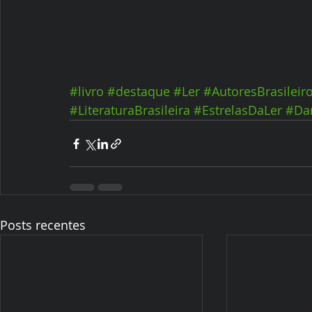
#livro
#destaque
#Ler
#AutoresBrasileir
#LiteraturaBrasileira
#EstrelasDaLer
#Da
Posts recentes