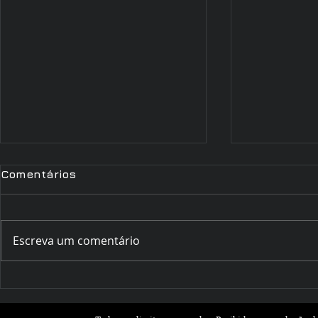
Comentários
Escreva um comentário
Romances que Florescem
Outubro Li
na Primavera: Leituras
Histórias 
Leves e Apaixonantes
Inspiram 