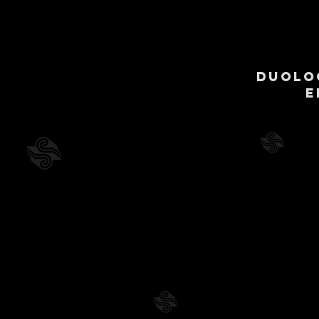
Duolog
e