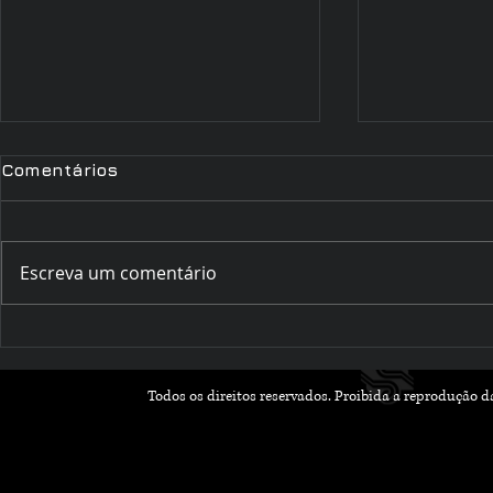
Comentários
Escreva um comentário
Chegou o ebook 'Minha
Contos de 
Melhor Amiga', do autor
primeira a
Dan Folter!
infantil da
Todos os direitos reservados. Proibida a reprodução 