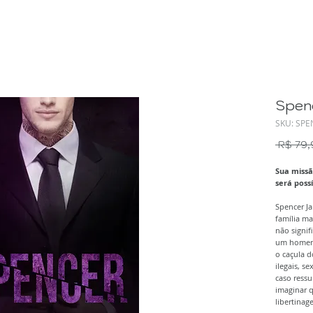
Spen
SKU: SPE
 R$ 79,
Sua missã
será poss
Spencer J
família m
não signif
um homem 
o caçula d
ilegais, s
caso ress
imaginar 
libertinag