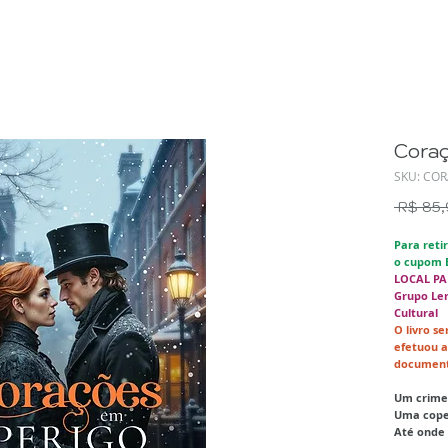
Cora
SKU: CO
 R$ 85,
Para reti
o cupom 
LOCAL PA
Grupo Ler
Cultural
O livro s
efetuou 
documento
Um crime 
Uma copei
Até onde 