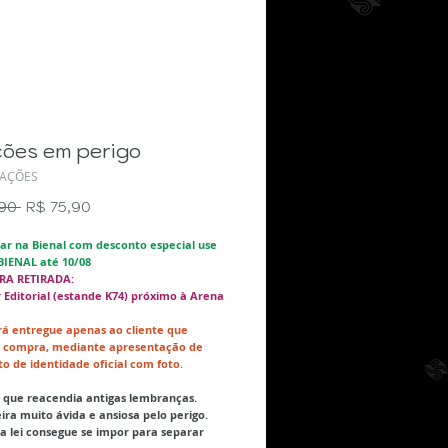
ções em perigo
RAÇÕES
Preço
Preço
90 
R$ 75,90
normal
promocional
rar na Bienal com desconto especial use
BIENAL até 10/08
RA RETIRADA:
 Editorial (estande K74) próximo à Arena
erá entregue apenas ao cliente que
a compra, mediante apresentação de
 de identidade oficial com foto.
que reacendia antigas lembranças.
ra muito ávida e ansiosa pelo perigo.
a lei consegue se impor para separar