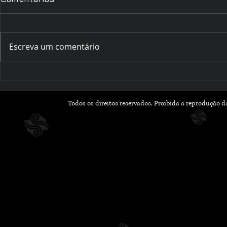
Escreva um comentário
Romances que Florescem
Outubro Li
na Primavera: Leituras
Histórias 
Leves e Apaixonantes
Inspiram 
Todos os direitos reservados. Proibida a reprodução 
para a Nova Estação