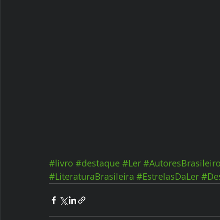
#livro
#destaque
#Ler
#AutoresBrasileir
#LiteraturaBrasileira
#EstrelasDaLer
#De