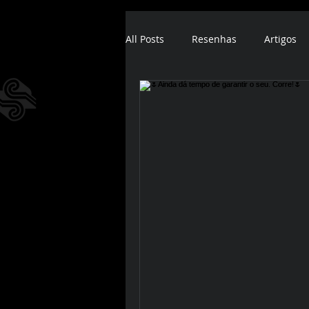
All Posts
Resenhas
Artigos
ebook
audiobook