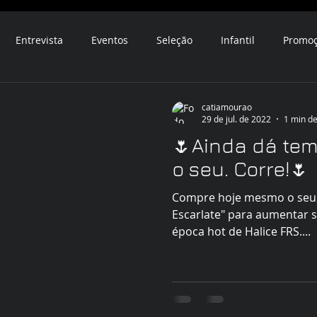
Entrevista
Eventos
Seleção
Infantil
Promo
catiamourao
29 de jul. de 2022
1 min de
🌷Ainda dá tem
o seu. Corre!🌷
Compre hoje mesmo o seu 
Escarlate" para aumentar s
época hot de Halice FRS....