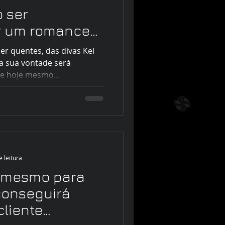
 ser
r um romance
ôlego?
r quentes, das divas Kel
a sua vontade será
te hoje mesmo...
e leitura
 mesmo para
conseguirá
cliente