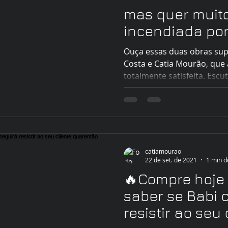
mas quer muito
incendiada po
hot de tirar o f
Ouça essas duas obras supe
Costa e Catia Mourão, que 
totalmente satisfeita. Escu
catiamourao
22 de set. de 2021
1 min d
🔥Compre hoje
saber se Babi 
resistir ao seu 