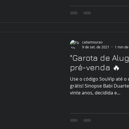
catiamourao
9 de set. de 2021
1 min de 
"Garota de Alug
pré-venda 🔥
Use o código SouVip até o 
grátis! Sinopse Babi Duart
vinte anos, decidida e...