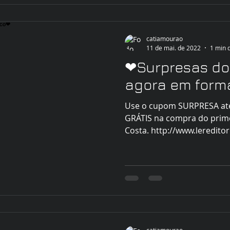
catiamourao
11 de mai. de 2022
1 min d
❤Surpresas do
agora em forma
Use o cupom SURPRESA até
GRÁTIS na compra do prime
Costa. http://www.lereditori
catiamourao