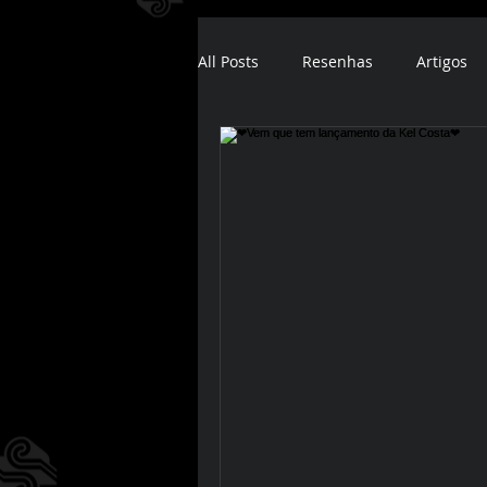
All Posts
Resenhas
Artigos
ebook
audiobook