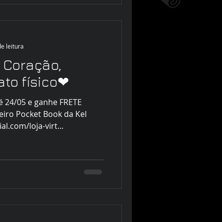
e leitura
 Coração,
to físico❤
 24/05 e ganhe FRETE
iro Pocket Book da Kel
al.com/loja-virt...