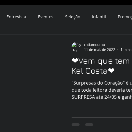
Entrevista
Eventos
Seleção
Infantil
Promo
catiamourao
11 de mai. de 2022
1 min d
❤Vem que tem 
Kel Costa❤
"Surpresas do Coração" é
que toda leitora deveria t
SURPRESA até 24/05 e ganh