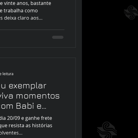
e vinte anos, bastante
e trabalha como
deixa claro aos...
e leitura
eu exemplar
viva momentos
com Babi e
dia 20/09 e ganhe frete
que resista as histórias
lventes...