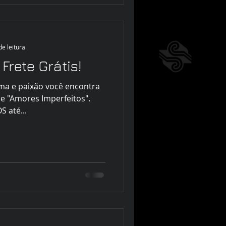
de leitura
rete Grátis!
ama e paixão você encontra
ie "Amores Imperfeitos".
 até...