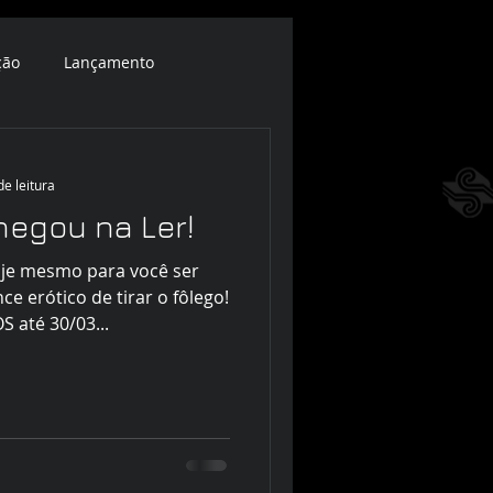
ção
Lançamento
de leitura
hegou na Ler!
oje mesmo para você ser
e erótico de tirar o fôlego!
 até 30/03...