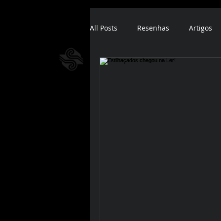
All Posts
Resenhas
Artigos
ebook
audiobook