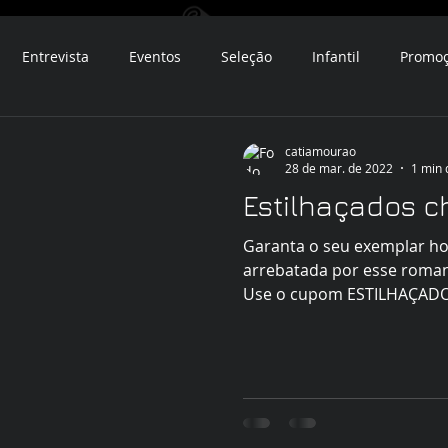
Entrevista
Eventos
Seleção
Infantil
Promo
catiamourao
28 de mar. de 2022
1 min 
Estilhaçados c
Garanta o seu exemplar h
arrebatada por esse romanc
Use o cupom ESTILHAÇADOS