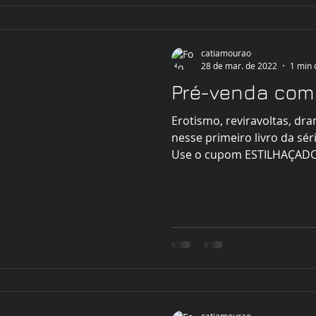
catiamourao
28 de mar. de 2022
1 min 
Pré-venda com F
Erotismo, reviravoltas, dr
nesse primeiro livro da sér
Use o cupom ESTILHAÇADOS
catiamourao