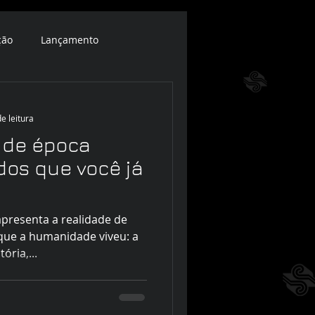
ção
Lançamento
e leitura
 de época
dos que você já
apresenta a realidade de
ue a humanidade viveu: a
ória,...