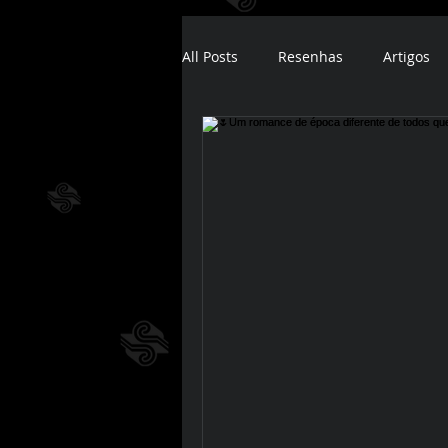
All Posts
Resenhas
Artigos
ebook
audiobook