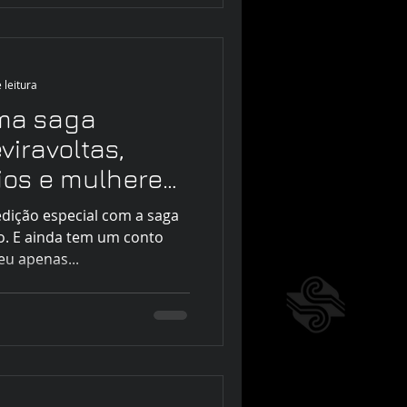
 leitura
ma saga
viravoltas,
rios e mulheres
edição especial com a saga
o. E ainda tem um conto
eu apenas...