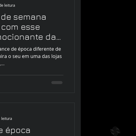
de leitura
im de semana
a com esse
ocionante da
ques 🤩
ance de época diferente de
uira o seu em uma das lojas
...
 leitura
e época