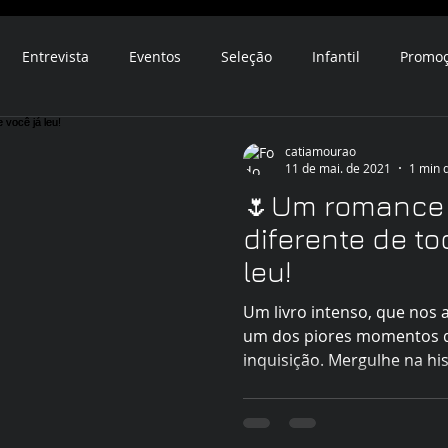
Entrevista
Eventos
Seleção
Infantil
Promo
catiamourao
11 de mai. de 2021
1 min d
🌷Um romance
diferente de to
leu!
Um livro intenso, que nos 
um dos piores momentos q
inquisição. Mergulhe na hist