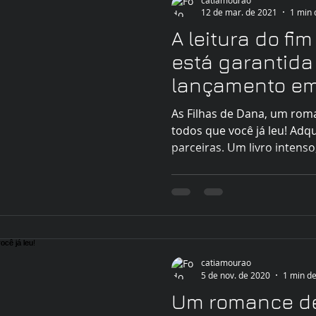
12 de mar. de 2021
1 min 
A leitura do f
está garantid
lançamento em
Simone O. Mar
As Filhas de Dana, um rom
todos que você já leu! Adq
parceiras. Um livro intenso,
catiamourao
5 de nov. de 2020
1 min de
Um romance d