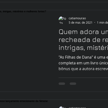
catiamourao
5 de mai. de 2021
1 min de
Quem adora u
recheada de re
intrigas, misté
fortes?
"As Filhas de Dana" é uma 
completa em um livro únic
bônus que a autora escrev
catiamourao