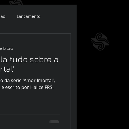
ção
Lançamento
e leitura
la tudo sobre a
tal'
ro da série 'Amor Imortal',
 e escrito por Halice FRS.