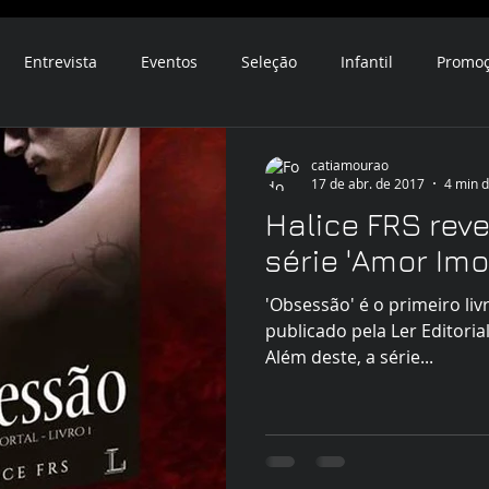
Entrevista
Eventos
Seleção
Infantil
Promo
catiamourao
17 de abr. de 2017
4 min d
Halice FRS reve
série 'Amor Imor
'Obsessão' é o primeiro liv
publicado pela Ler Editorial
Além deste, a série...