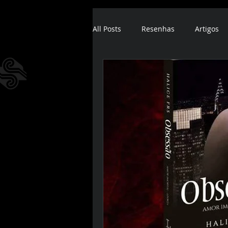
All Posts
Resenhas
Artigos
ebook
audiobook