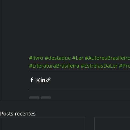
#livro
#destaque
#Ler
#AutoresBrasileir
#LiteraturaBrasileira
#EstrelasDaLer
#Pr
Posts recentes