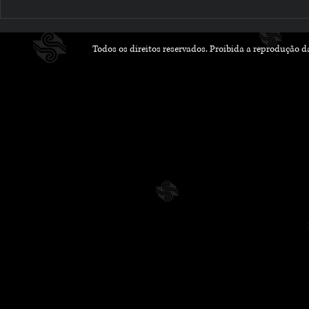
Romances que Florescem
Outubro Li
na Primavera: Leituras
Histórias 
Leves e Apaixonantes
Inspiram 
Todos os direitos reservados. Proibida a reprodução 
para a Nova Estação