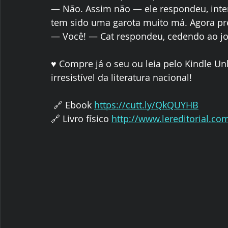
― Não. Assim não ― ele respondeu, inte
tem sido uma garota muito má. Agora pre
― Você! ― Cat respondeu, cedendo ao j
♥️ Compre já o seu ou leia pelo Kindle U
irresistível da literatura nacional!
 🔗 Ebook 
https://cutt.ly/QkQUYHB
🔗 Livro físico 
http://www.lereditorial.co