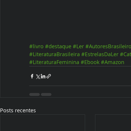
#livro
#destaque
#Ler
#AutoresBrasileir
#LiteraturaBrasileira
#EstrelasDaLer
#Ca
#LiteraturaFeminina
#Ebook
#Amazon
Posts recentes