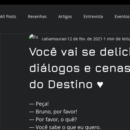
All Posts
Resenhas
Artigos
Entrevista
Eventos
catiamourao
12 de fev. de 2021
1 min de leit
ebook
audiobook
Você vai se deli
diálogos e cenas
do Destino ♥️
― Peça! 
― Bruno, por favor! 
― Por favor, o quê? 
― Você sabe o que eu quero. 