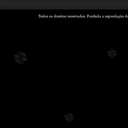
Romances que Florescem
Outubro Li
na Primavera: Leituras
Histórias 
Leves e Apaixonantes
Inspiram 
Todos os direitos reservados. Proibida a reprodução 
para a Nova Estação