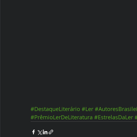
#DestaqueLiterário
#Ler
#AutoresBrasile
#PrêmioLerDeLiteratura
#EstrelasDaLer