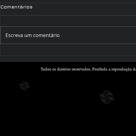
Comentários
Escreva um comentário
Romances que Florescem
Outubro Li
na Primavera: Leituras
Histórias 
Leves e Apaixonantes
Inspiram 
Todos os direitos reservados. Proibida a reprodução 
para a Nova Estação