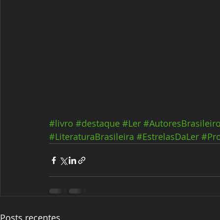
#livro
#destaque
#Ler
#AutoresBrasileir
#LiteraturaBrasileira
#EstrelasDaLer
#Pr
Posts recentes