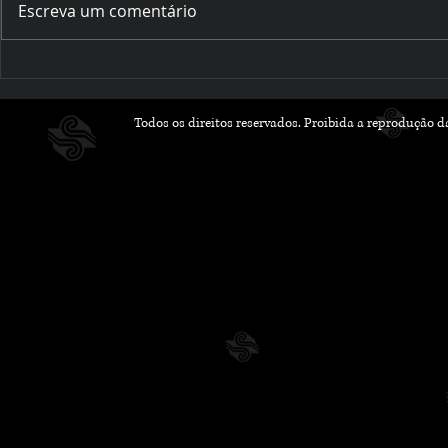
Escreva um comentário
Romances que Florescem
Outubro Li
na Primavera: Leituras
Histórias 
Leves e Apaixonantes
Inspiram 
Todos os direitos reservados. Proibida a reprodução 
para a Nova Estação