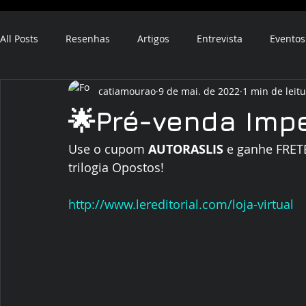
All Posts
Resenhas
Artigos
Entrevista
Eventos
catiamourao
9 de mai. de 2022
1 min de leit
ebook
audiobook
🌟Pré-venda Impe
Use o cupom 
AUTORASLIS
 e ganhe FRET
trilogia Opostos! 
http://www.lereditorial.com/loja-virtual