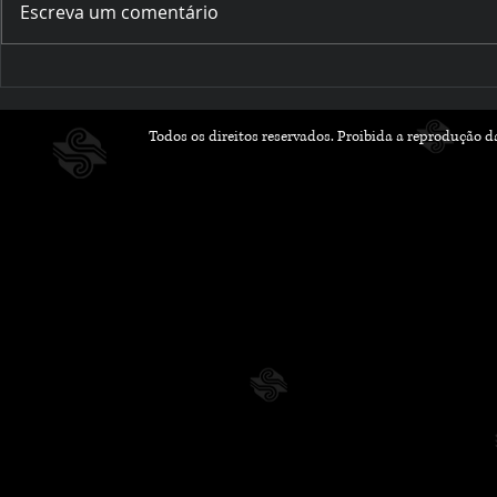
Escreva um comentário
Romances que Florescem
Outubro Li
na Primavera: Leituras
Histórias 
Leves e Apaixonantes
Inspiram 
Todos os direitos reservados. Proibida a reprodução 
para a Nova Estação