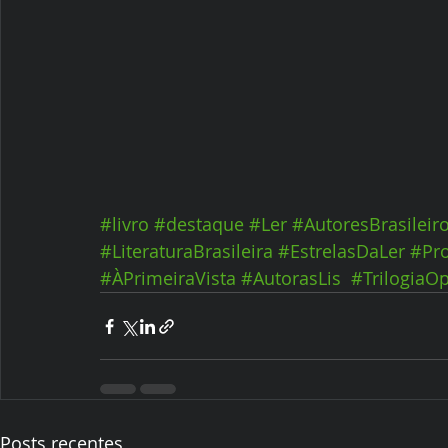
#livro
#destaque
#Ler
#AutoresBrasileir
#LiteraturaBrasileira
#EstrelasDaLer
#Pr
#ÀPrimeiraVista
#AutorasLis
#TrilogiaO
Posts recentes