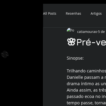
All Posts
Resenhas
Artigos
catiamourao
5 de 
ebook
audiobook
🌸Pré-v
Sinopse: 
Trilhando caminhos
Danielle passam a 
drama íntimo as un
Ainda assim, as tr
passado ecoa no in
tempo passe, tornan