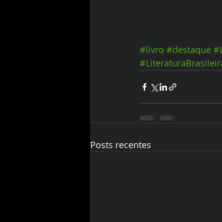
#livro
#destaque
#
#LiteraturaBrasileir
Posts recentes