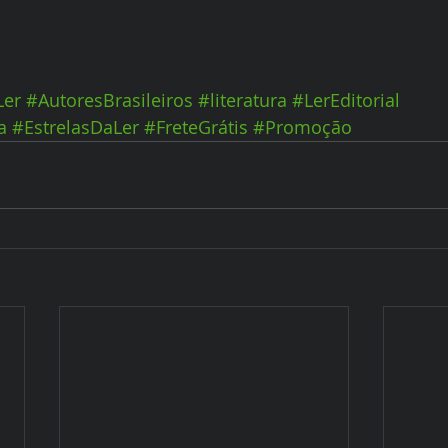
Ler
#AutoresBrasileiros
#literatura
#LerEditorial
a
#EstrelasDaLer
#FreteGrátis
#Promoção