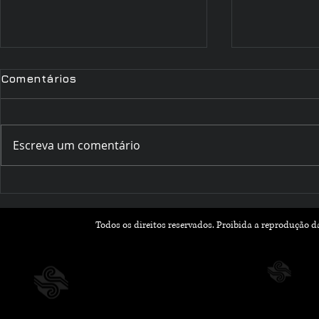
Comentários
Escreva um comentário
Romances que Florescem
Outubro Li
na Primavera: Leituras
Histórias 
Leves e Apaixonantes
Inspiram 
Todos os direitos reservados. Proibida a reprodução 
para a Nova Estação