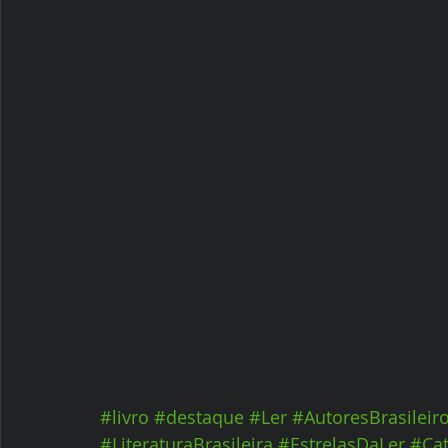
#livro
#destaque
#Ler
#AutoresBrasileir
#LiteraturaBrasileira
#EstrelasDaLer
#Ca