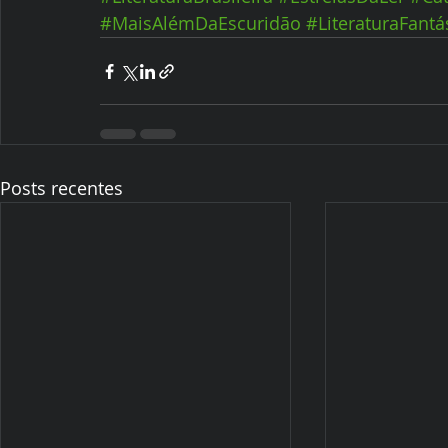
#MaisAlémDaEscuridão
#LiteraturaFantá
Posts recentes