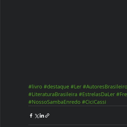
#livro
#destaque
#Ler
#AutoresBrasileir
#LiteraturaBrasileira
#EstrelasDaLer
#Fre
#NossoSambaEnredo
#CiciCassi