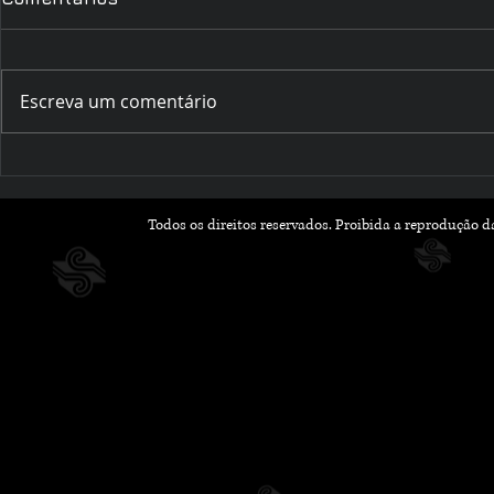
Escreva um comentário
Romances que Florescem
Outubro Li
na Primavera: Leituras
Histórias 
Leves e Apaixonantes
Inspiram 
Todos os direitos reservados. Proibida a reprodução 
para a Nova Estação