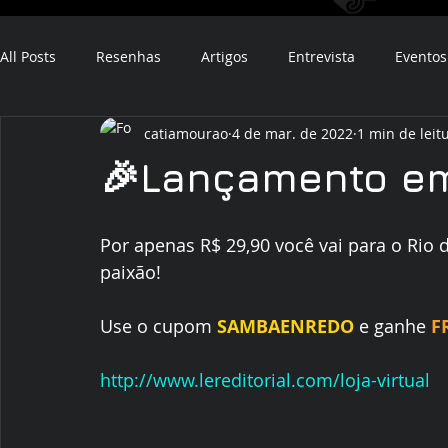
All Posts
Resenhas
Artigos
Entrevista
Eventos
catiamourao
4 de mar. de 2022
1 min de leit
ebook
audiobook
🎉Lançamento em
Por apenas R$ 29,90 você vai para o Rio d
paixão! 
Use o cupom 
SAMBAENREDO
 e ganhe 
F
http://www.lereditorial.com/loja-virtual