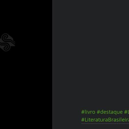
#livro
#destaque
#
#LiteraturaBrasileir