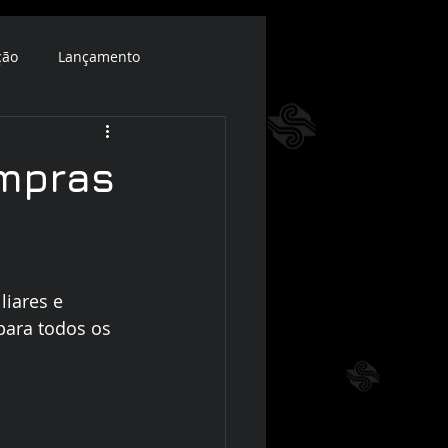
ção
Lançamento
ompras
iares e 
para todos os 