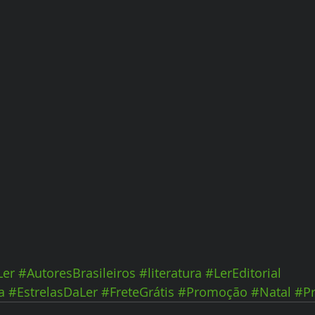
Ler
#AutoresBrasileiros
#literatura
#LerEditorial
a
#EstrelasDaLer
#FreteGrátis
#Promoção
#Natal
#Pr