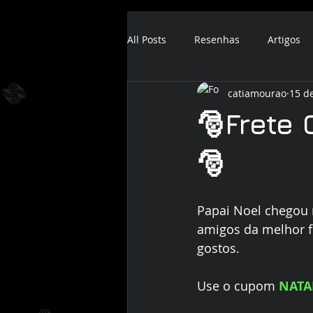
All Posts
Resenhas
Artigos
catiamourao
15 d
ebook
audiobook
🎅Frete
🎅
Papai Noel chegou n
amigos da melhor fo
gostos. 
Use o cupom 
NATA