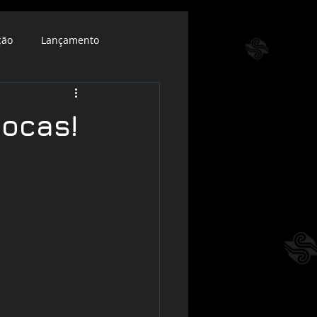
ção
Lançamento
iocas!