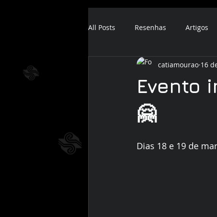
All Posts
Resenhas
Artigos
catiamourao
16 d
ebook
audiobook
Evento i
🤗
Dias 18 e 19 de mar