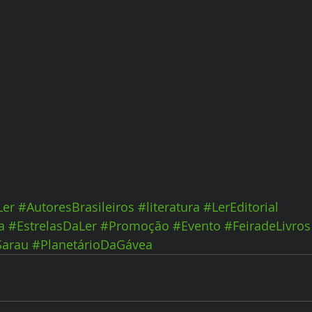
Ler
#AutoresBrasileiros
#literatura
#LerEditorial
a
#EstrelasDaLer
#Promoção
#Evento
#FeiradeLivros
Sarau
#PlanetárioDaGávea