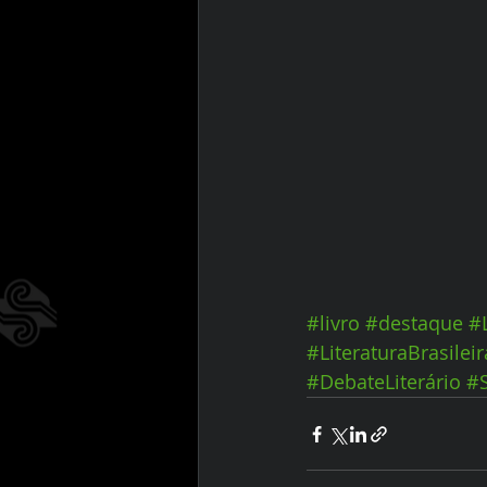
#livro
#destaque
#
#LiteraturaBrasileir
#DebateLiterário
#