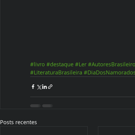
#livro
#destaque
#Ler
#AutoresBrasileir
#LiteraturaBrasileira
#DiaDosNamorado
Posts recentes