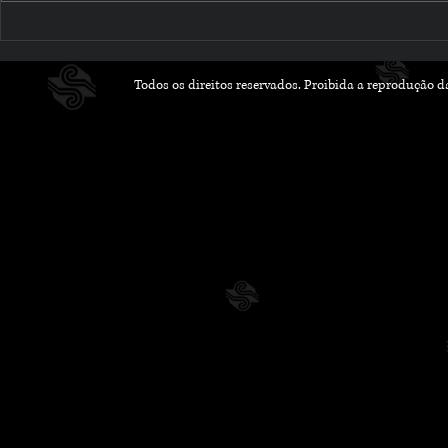
Romances que Florescem
Outubro Li
na Primavera: Leituras
Histórias 
Leves e Apaixonantes
Inspiram 
Todos os direitos reservados. Proibida a reprodução 
para a Nova Estação