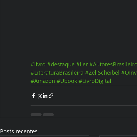
#livro
#destaque
#Ler
#AutoresBrasileir
#LiteraturaBrasileira
#ZeliScheibel
#OIn
#Amazon
#Ubook
#LivroDigital
Posts recentes