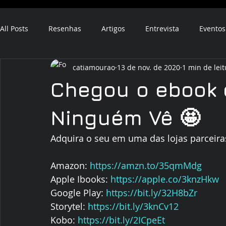
All Posts
Resenhas
Artigos
Entrevista
Eventos
catiamourao
13 de nov. de 2020
1 min de leit
ebook
audiobook
Chegou o ebook 
Ninguém Vê 🤩
Adquira o seu em uma das lojas parceira
Amazon: 
https://amzn.to/35qmMdg
Apple Ibooks: 
https://apple.co/3knzHkw
Google Play: 
https://bit.ly/32H8bZr
Storytel: 
https://bit.ly/3knCv12
Kobo: 
https://bit.ly/2ICpeEt