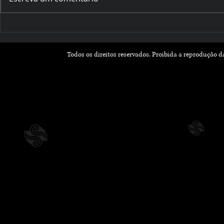
Romances que Florescem
Outubro Li
na Primavera: Leituras
Histórias 
Leves e Apaixonantes
Inspiram 
Todos os direitos reservados. Proibida a reprodução 
para a Nova Estação