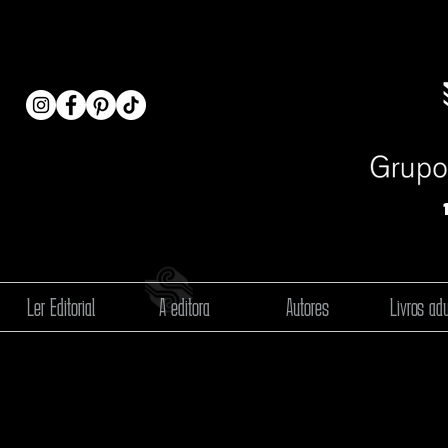
Ler Editorial
A editora
Autores
Livros adu