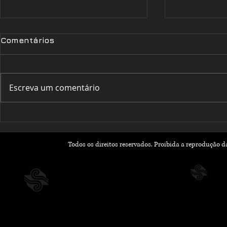
Comentários
Escreva um comentário
Romances que Florescem
Outubro Li
na Primavera: Leituras
Histórias 
Leves e Apaixonantes
Inspiram 
Todos os direitos reservados. Proibida a reprodução 
para a Nova Estação