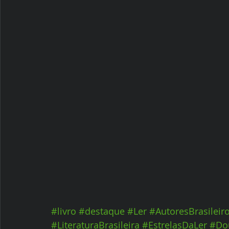
#livro
#destaque
#Ler
#AutoresBrasileir
#LiteraturaBrasileira
#EstrelasDaLer
#Do