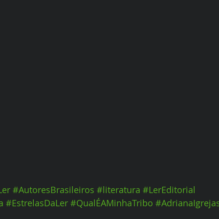
Ler
#AutoresBrasileiros
#literatura
#LerEditorial
a
#EstrelasDaLer
#QualÉAMinhaTribo
#AdrianaIgreja