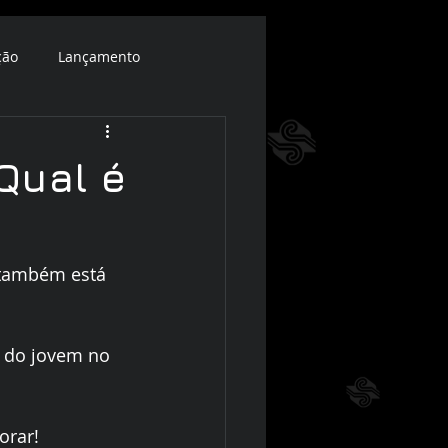
ção
Lançamento
 Qual é
 também está 
r do jovem no 
rar! 