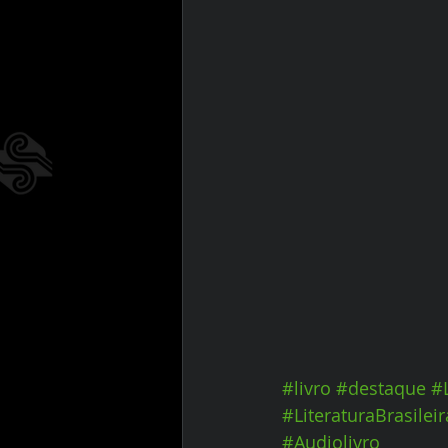
#livro
#destaque
#
#LiteraturaBrasileir
#Audiolivro