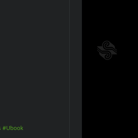
s
#Ubook