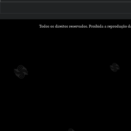
Tudo que você precisa
"Livro de 
saber sobre livros
desafia o l
descobrir,
digitais 💻
Todos os direitos reservados. Proibida a reprodução 
personage
do s