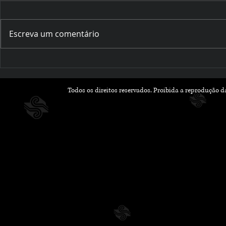
Escreva um comentário
Romances que Florescem
Outubro Li
na Primavera: Leituras
Histórias 
Leves e Apaixonantes
Inspiram 
Todos os direitos reservados. Proibida a reprodução 
para a Nova Estação