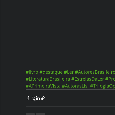
#livro
#destaque
#Ler
#AutoresBrasileir
#LiteraturaBrasileira
#EstrelasDaLer
#Pr
#ÀPrimeiraVista
#AutorasLis
#TrilogiaO